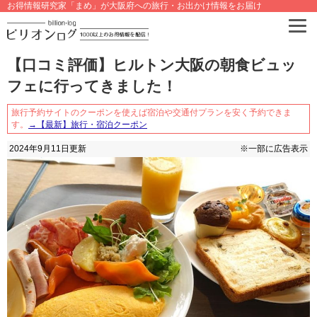
お得情報研究家「まめ」が大阪府への旅行・お出かけ情報をお届け
【口コミ評価】ヒルトン大阪の朝食ビュッ
フェに行ってきました！
旅行予約サイトのクーポンを使えば宿泊や交通付プランを安く予約できま
す。
→【最新】旅行・宿泊クーポン
2024年9月11日
更新
※一部に広告表示