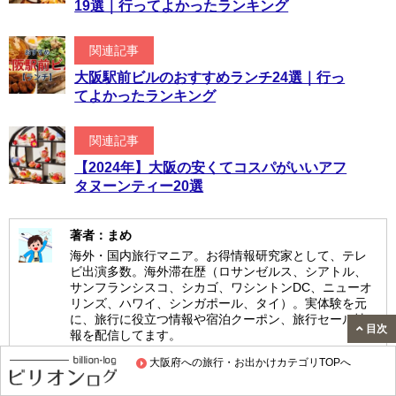
19選｜行ってよかったランキング
関連記事
大阪駅前ビルのおすすめランチ24選｜行っ
てよかったランキング
関連記事
【2024年】大阪の安くてコスパがいいアフ
タヌーンティー20選
著者：まめ
海外・国内旅行マニア。お得情報研究家として、テレ
ビ出演多数。海外滞在歴（ロサンゼルス、シアトル、
サンフランシスコ、シカゴ、ワシントンDC、ニューオ
リンズ、ハワイ、シンガポール、タイ）。実体験を元
に、旅行に役立つ情報や宿泊クーポン、旅行セール情
目次
報を配信してます。
まめのプロフィール
大阪府への旅行・お出かけカテゴリTOPへ
X（Twitter）：まめ｜ビリオンログ（旅行用）