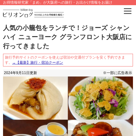
お得情報研究家「まめ」が大阪府への旅行・お出かけ情報をお届け
人気の小籠包をランチで！ジョーズ シャン
ハイ ニューヨーク グランフロント大阪店に
行ってきました
旅行予約サイトのクーポンを使えば宿泊や交通付プランを安く予約できま
す。
→【最新】旅行・宿泊クーポン
2024年9月11日
更新
※一部に広告表示