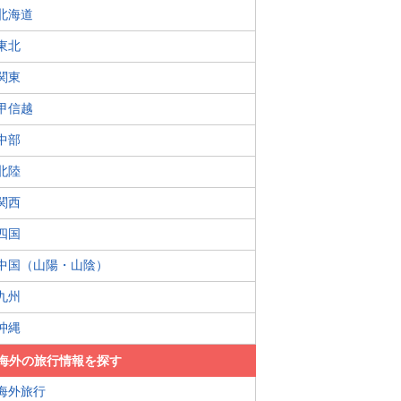
北海道
東北
関東
甲信越
中部
北陸
関西
四国
中国（山陽・山陰）
九州
沖縄
海外の旅行情報を探す
海外旅行