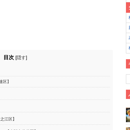
目次
[
隠す
]
浪速区】
】
】
住之江区】