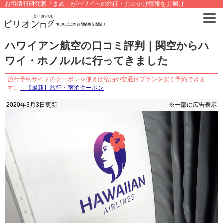
お得情報研究家「まめ」がハワイへの旅行・お出かけ情報をお届け
ハワイアン航空の口コミ評判｜関空からハ
ワイ・ホノルルに行ってきました
旅行予約サイトのクーポンを使えば宿泊や交通付プランを安く予約できま
す。
→【最新】旅行・宿泊クーポン
2020年3月3日
更新
※一部に広告表示