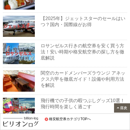
【2025年】ジェットスターのセールはい
つ？国内・国際線がお得
ロサンゼルス行きの航空券を安く買う方
法！安い時期や格安航空券の探し方を徹
底解説
関空のカードメンバーズラウンジ アネッ
クス六甲を徹底ガイド！設備や利用方法
を解説
飛行機での子供の暇つぶしグッズ10選！
飛行時間を楽しく過ごす
目次
格安航空券カテゴリTOPへ
【福岡空港】ラウンジTIME/サウスに行っ