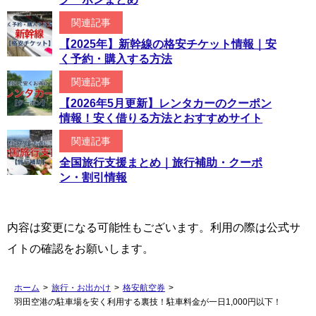
関連記事
【2025年】新幹線の格安チケット情報｜安
く予約・購入する方法
関連記事
【2026年5月更新】レンタカーのクーポン
情報！安く借りる方法とおすすめサイト
関連記事
全国旅行支援まとめ｜旅行補助・クーポ
ン・割引情報
内容は変更になる可能性もございます。利用の際は公式サ
イトの確認をお願いします。
ホーム
>
旅行・お出かけ
>
格安航空券
>
羽田空港の駐車場を安く利用する裏技！駐車料金が一日1,000円以下！