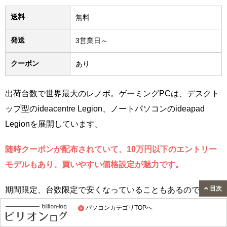
送料
無料
発送
3営業日～
クーポン
あり
出荷台数で世界最大のレノボ。ゲーミングPCは、デスクト
ップ型のideacentre Legion、ノートパソコンのideapad
Legionを展開しています。
随時クーポンが配布されていて、10万円以下のエントリー
モデルもあり、買いやすい価格設定が魅力です。
目次
期間限定、台数限定で安くなっていることもあるので、パ
ソコンの購入を考えるときは毎日のようにチェックしてま
パソコンカテゴリTOPへ
す。
レノボのパソコンは、とにかく直販サイトでの購入が