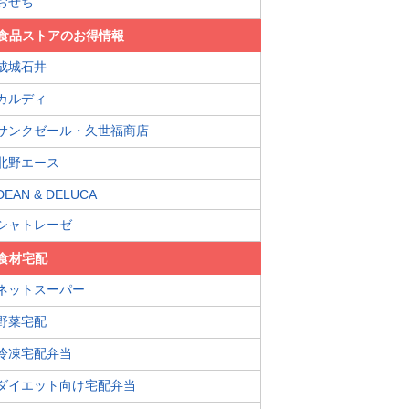
おせち
食品ストアのお得情報
成城石井
カルディ
サンクゼール・久世福商店
北野エース
DEAN & DELUCA
シャトレーゼ
食材宅配
ネットスーパー
野菜宅配
冷凍宅配弁当
ダイエット向け宅配弁当