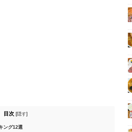
目次
[
隠す
]
キング12選