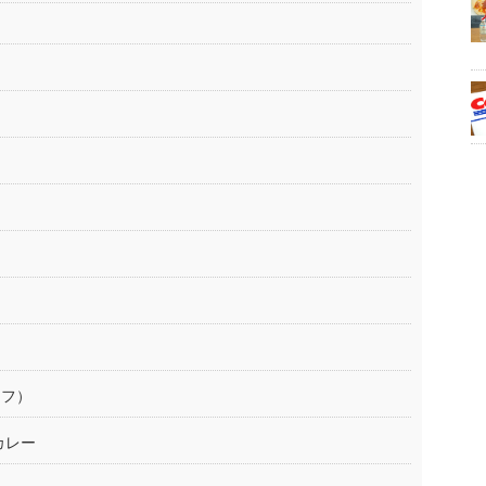
イフ）
カレー