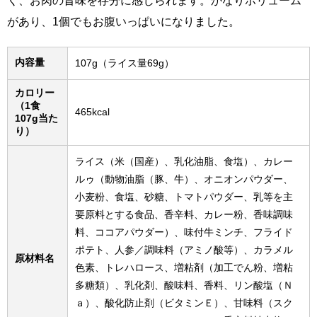
く、お肉の旨味を存分に感じられます。かなりボリューム
があり、1個でもお腹いっぱいになりました。
内容量
107g（ライス量69g）
カロリー
（1食
465kcal
107g当た
り）
ライス（米（国産）、乳化油脂、食塩）、カレー
ルゥ（動物油脂（豚、牛）、オニオンパウダー、
小麦粉、食塩、砂糖、トマトパウダー、乳等を主
要原料とする食品、香辛料、カレー粉、香味調味
料、ココアパウダー）、味付牛ミンチ、フライド
ポテト、人参／調味料（アミノ酸等）、カラメル
原材料名
色素、トレハロース、増粘剤（加工でん粉、増粘
多糖類）、乳化剤、酸味料、香料、リン酸塩（Ｎ
ａ）、酸化防止剤（ビタミンＥ）、甘味料（スク