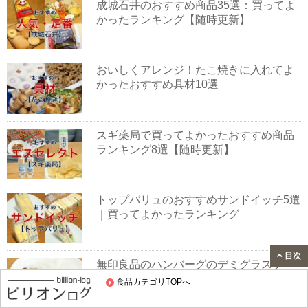
成城石井のおすすめ商品35選：買ってよ
かったランキング【随時更新】
おいしくアレンジ！たこ焼きに入れてよ
かったおすすめ具材10選
スギ薬局で買ってよかったおすすめ商品
ランキング8選【随時更新】
トップバリュのおすすめサンドイッチ5選
｜買ってよかったランキング
目次
無印良品のハンバーグのデミグラスソー
スカレーを実食レビュー！味・値段・特
食品カテゴリTOPへ
徴を徹底評価