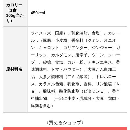
カロリー
（1食
450kcal
105g当た
り）
ライス（米（国産）、乳化油脂、食塩）、カレー
ルゥ（豚脂、小麦粉、香辛料（クミン、オニオ
ン、キャロット、コリアンダー、ジンジャー、ガ
ーリック、カルダモン、唐辛子、ウコン、クロー
ブ）、砂糖、食塩、カレー粉、チキンエキス、香
原材料名
味調味料、トマトパウダー）、大豆たん白加工
品、人参／調味料（アミノ酸等）、トレハロー
ス、カラメル色素、乳化剤、香料、リン酸塩（Ｎ
ａ）、酸味料、酸化防止剤（ビタミンＥ）、香辛
料抽出物、（一部に小麦・乳成分・大豆・鶏肉・
豚肉を含む）
↓買えるショップ↓