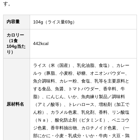
す。
内容量
104g（ライス量69g）
カロリー
（1食
442kcal
104g当た
り）
ライス（米（国産）、乳化油脂、食塩）、カレー
ルゥ（豚脂、小麦粉、砂糖、オニオンパウダー、
魚介調味料、カレー粉、食塩、乳等を主要原料と
する食品、魚醤、トマトパウダー、香辛料、牛
脂）、にんじん、いか、魚肉練り製品／調味料
原材料名
（アミノ酸等）、トレハロース、増粘剤（加工で
ん粉）、カラメル色素、乳化剤、香料、リン酸塩
（Ｎａ）、酸化防止剤（ビタミンＥ）、ベニコウ
ジ色素、香辛料抽出物、カロチノイド色素、（一
部にかに・小麦・乳成分・いか・牛肉・大豆・鶏