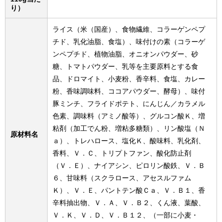
り）
ライス（米（国産）、食物繊維、コラーゲンペプ
チド、乳化油脂、食塩）、味付けの素（コラーゲ
ンペプチド、植物油脂、オニオンパウダー、砂
糖、トマトパウダー、乳等を主要原料とする食
品、ドロマイト、小麦粉、香辛料、食塩、カレー
粉、香味調味料、ココアパウダー、酵母）、味付
豚ミンチ、フライドポテト、にんじん／カラメル
色素、調味料（アミノ酸等）、グルコン酸Ｋ、増
粘剤（加工でん粉、増粘多糖類）、リン酸塩（Ｎ
原材料名
ａ）、トレハロース、塩化Ｋ、酸味料、乳化剤、
香料、Ｖ．Ｃ、トリプトファン、酸化防止剤
（Ｖ．Ｅ）、ナイアシン、ピロリン酸鉄、Ｖ．Ｂ
６、甘味料（スクラロース、アセスルファム
Ｋ）、Ｖ．Ｅ、パントテン酸Ｃａ、Ｖ．Ｂ１、香
辛料抽出物、Ｖ．Ａ、Ｖ．Ｂ２、くん液、葉酸、
Ｖ．Ｋ、Ｖ．Ｄ、Ｖ．Ｂ１２、（一部に小麦・