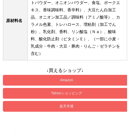
トパウダー、オニオンパウダー、食塩、ポークエ
キス、香味調味料、香辛料）、大豆たん白加工
品、オニオン加工品／調味料（アミノ酸等）、カ
原材料名
ラメル色素、トレハロース、増粘剤（加工でん
粉）、乳化剤、香料、リン酸塩（Ｎａ）、酸味
料、酸化防止剤（ビタミンＥ）、（一部に小麦・
乳成分・牛肉・大豆・豚肉・りんご・ゼラチンを
含む）
↓買えるショップ↓
Amazon
Yahooショッピング
楽天市場