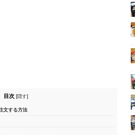
目次
[
隠す
]
注文する方法