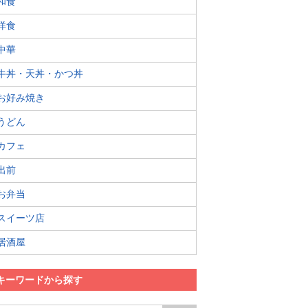
和食
洋食
中華
牛丼・天丼・かつ丼
お好み焼き
うどん
カフェ
出前
お弁当
スイーツ店
居酒屋
キーワードから探す