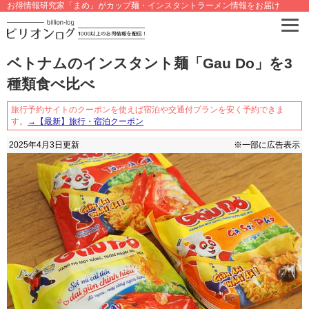
お得情報研究家「まめ」がカップ麺・インスタントラーメン情報をお届け
ベトナムのインスタント麺「Gau Do」を3
種類食べ比べ
旅行予約サイトのクーポンを使えば宿泊や交通付プランを安く予約できま
す。
→【最新】旅行・宿泊クーポン
2025年4月3日
更新
※一部に広告表示