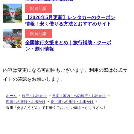
関連記事
【2026年5月更新】レンタカーのクーポン
情報！安く借りる方法とおすすめサイト
関連記事
全国旅行支援まとめ｜旅行補助・クーポ
ン・割引情報
内容は変更になる可能性もございます。利用の際は公式サ
イトの確認をお願いします。
ホーム
>
旅行・お出かけ
>
日本（国内）への旅行・お出かけ
>
四国への旅行・お出かけ
>
香川県への旅行・お出かけ
>
香川「灸まんうどん」で甘辛くておいしい肉ぶっかけうどん！