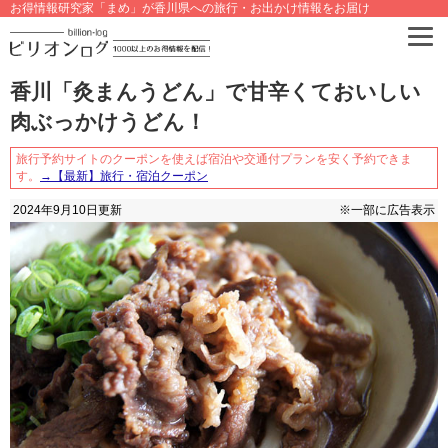
お得情報研究家「まめ」が香川県への旅行・お出かけ情報をお届け
香川「灸まんうどん」で甘辛くておいしい
肉ぶっかけうどん！
旅行予約サイトのクーポンを使えば宿泊や交通付プランを安く予約できま
す。
→【最新】旅行・宿泊クーポン
2024年9月10日
更新
※一部に広告表示