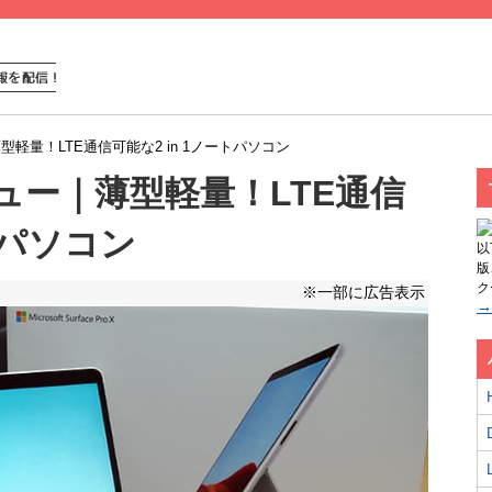
ー｜薄型軽量！LTE通信可能な2 in 1ノートパソコン
Xレビュー｜薄型軽量！LTE通信
トパソコン
以
版
ク
※一部に広告表示
→