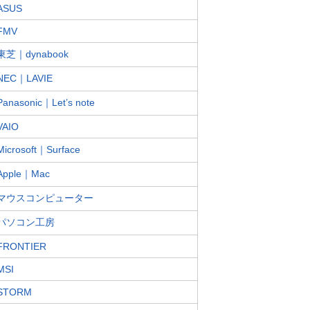
ASUS
FMV
東芝｜dynabook
NEC｜LAVIE
Panasonic｜Let’s note
VAIO
Microsoft｜Surface
Apple｜Mac
マウスコンピューター
パソコン工房
FRONTIER
MSI
STORM