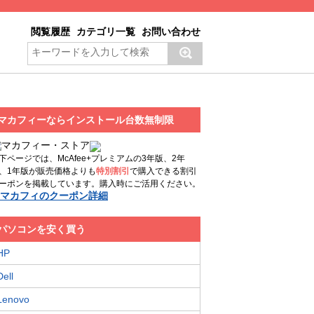
閲覧履歴
カテゴリ一覧
お問い合わせ
マカフィーならインストール台数無制限
下ページでは、McAfee+プレミアムの3年版、2年
、1年版が販売価格よりも
特別割引
で購入できる割引
ーポンを掲載しています。購入時にご活用ください。
マカフィのクーポン詳細
パソコンを安く買う
HP
Dell
Lenovo