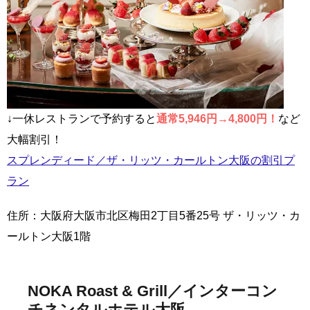
↓一休レストランで予約すると
通常5,946円→4,800円！
など
大幅割引！
スプレンディード／ザ・リッツ・カールトン大阪の割引プ
ラン
住所：大阪府大阪市北区梅田2丁目5番25号 ザ・リッツ・カ
ールトン大阪1階
NOKA Roast & Grill／インターコン
チネンタルホテル大阪