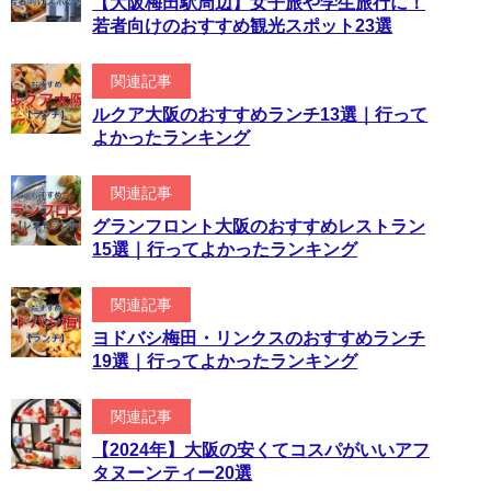
【大阪梅田駅周辺】女子旅や学生旅行に！
若者向けのおすすめ観光スポット23選
関連記事
ルクア大阪のおすすめランチ13選｜行って
よかったランキング
関連記事
グランフロント大阪のおすすめレストラン
15選｜行ってよかったランキング
関連記事
ヨドバシ梅田・リンクスのおすすめランチ
19選｜行ってよかったランキング
関連記事
【2024年】大阪の安くてコスパがいいアフ
タヌーンティー20選