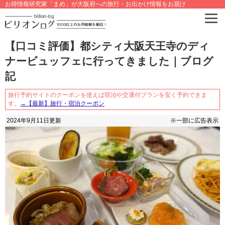
お得情報研究家「まめ」が大阪府への旅行・お出かけ情報をお届け
【口コミ評価】都シティ大阪天王寺のディ
ナービュッフェに行ってきました｜ブログ
記
旅行予約サイトのクーポンを使えば宿泊や交通付プランを安く予約できま
す。
→【最新】旅行・宿泊クーポン
2024年9月11日
更新
※一部に広告表示