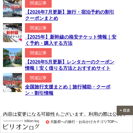
関連記事
【2026年7月更新】旅行・宿泊予約の割引
クーポンまとめ
関連記事
【2025年】新幹線の格安チケット情報｜安
く予約・購入する方法
関連記事
【2026年5月更新】レンタカーのクーポン
情報！安く借りる方法とおすすめサイト
関連記事
全国旅行支援まとめ｜旅行補助・クーポ
ン・割引情報
目次
内容は変更になる可能性もございます。利用の際は公式サ
大阪府への旅行・お出かけカテゴリTOPへ
イトの確認をお願いします。