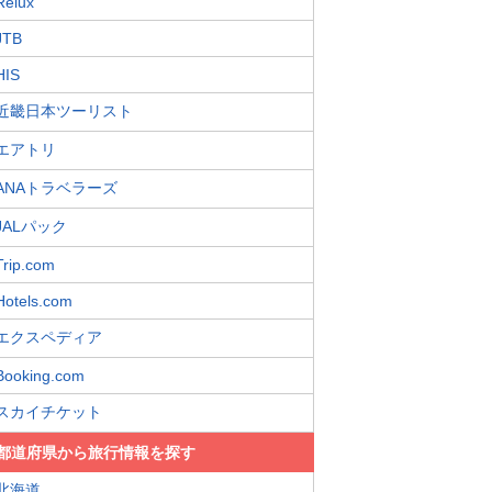
Relux
JTB
HIS
近畿日本ツーリスト
エアトリ
ANAトラベラーズ
JALパック
Trip.com
Hotels.com
エクスペディア
Booking.com
スカイチケット
都道府県から旅行情報を探す
北海道