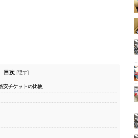
目次
[
隠す
]
格安チケットの比較