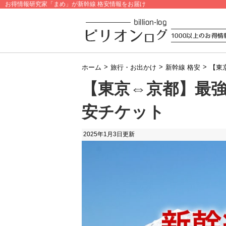
お得情報研究家「まめ」が新幹線 格安情報をお届け
>
>
>
ホーム
旅行・お出かけ
新幹線 格安
【東
【東京⇔京都】最
安チケット
2025年1月3日
更新