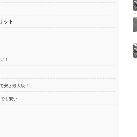
リット
！
安い！
トで安さ最大級！
みでも安い