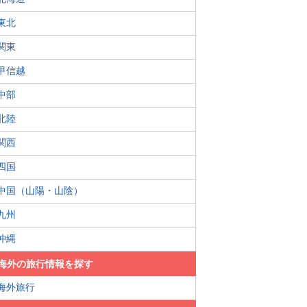
東北
関東
甲信越
中部
北陸
関西
四国
中国（山陽・山陰）
九州
沖縄
海外の旅行情報を探す
海外旅行