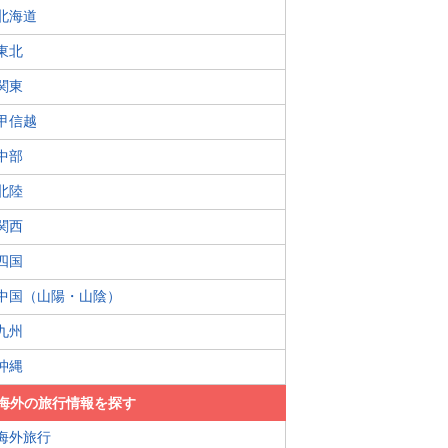
北海道
東北
関東
甲信越
中部
北陸
関西
四国
中国（山陽・山陰）
九州
沖縄
海外の旅行情報を探す
海外旅行