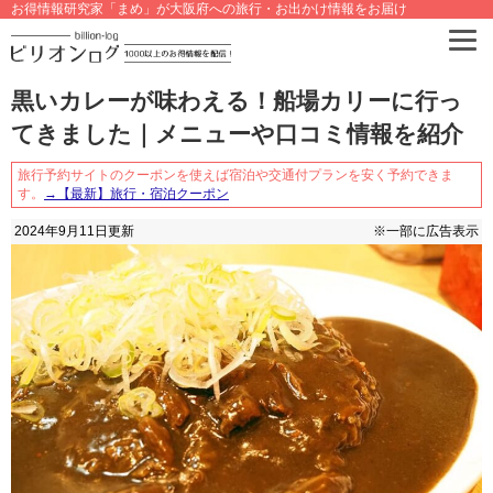
お得情報研究家「まめ」が大阪府への旅行・お出かけ情報をお届け
黒いカレーが味わえる！船場カリーに行っ
てきました｜メニューや口コミ情報を紹介
旅行予約サイトのクーポンを使えば宿泊や交通付プランを安く予約できま
す。
→【最新】旅行・宿泊クーポン
2024年9月11日
更新
※一部に広告表示