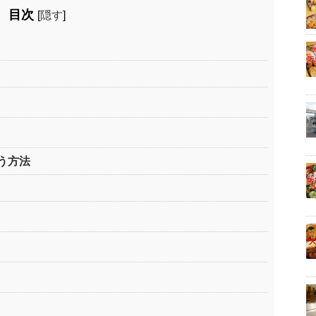
目次
[
隠す
]
う方法