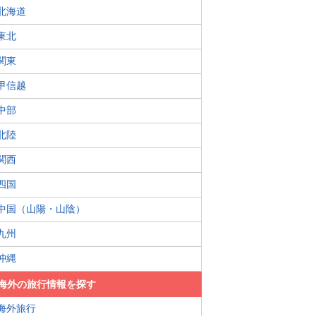
北海道
東北
関東
甲信越
中部
北陸
関西
四国
中国（山陽・山陰）
九州
沖縄
海外の旅行情報を探す
海外旅行