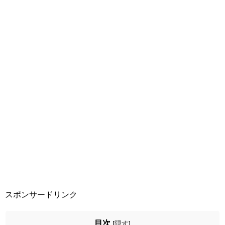
スポンサードリンク
目次
[
隠す
]