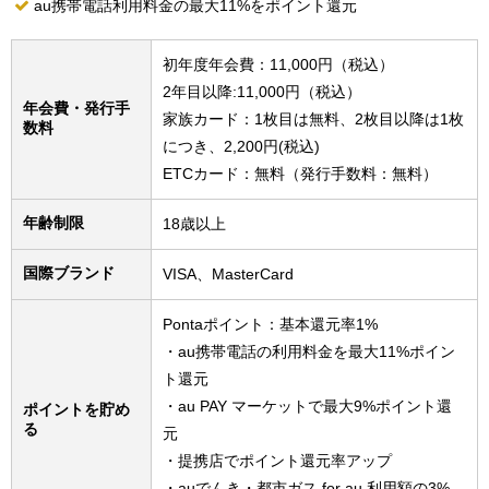
au携帯電話利用料金の最大11%をポイント還元
初年度年会費：11,000円（税込）
2年目以降:11,000円（税込）
年会費・発行手
家族カード：1枚目は無料、2枚目以降は1枚
数料
につき、2,200円(税込)
ETCカード：無料（発行手数料：無料）
年齢制限
18歳以上
国際ブランド
VISA、MasterCard
Pontaポイント：基本還元率1%
・au携帯電話の利用料金を最大11%ポイン
ト還元
・au PAY マーケットで最大9%ポイント還
ポイントを貯め
る
元
・提携店でポイント還元率アップ
・auでんき・都市ガス for au 利用額の3%