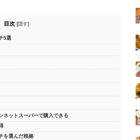
目次
[
隠す
]
チ5選
ンネットスーパーで購入できる
得
チを選んだ根拠