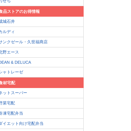
おせち
食品ストアのお得情報
成城石井
カルディ
サンクゼール・久世福商店
北野エース
DEAN & DELUCA
シャトレーゼ
食材宅配
ネットスーパー
野菜宅配
冷凍宅配弁当
ダイエット向け宅配弁当