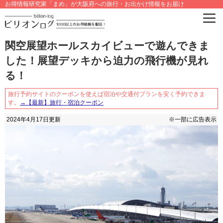
お得情報研究家「まめ」が大阪府への旅行・お出かけ情報をお届け
関空展望ホールスカイビューで遊んできま
した！展望デッキから迫力の飛行機が見れ
る！
旅行予約サイトのクーポンを使えば宿泊や交通付プランを安く予約できま
す。
→【最新】旅行・宿泊クーポン
2024年4月17日
更新
※一部に広告表示