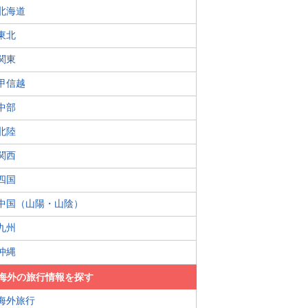
北海道
東北
関東
甲信越
中部
北陸
関西
四国
中国（山陽・山陰）
九州
沖縄
海外の旅行情報を探す
海外旅行