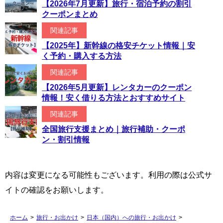
【2026年7月更新】旅行・宿泊予約の割引
クーポンまとめ
関連記事
【2025年】新幹線の格安チケット情報｜安
く予約・購入する方法
関連記事
【2026年5月更新】レンタカーのクーポン
情報！安く借りる方法とおすすめサイト
関連記事
全国旅行支援まとめ｜旅行補助・クーポ
ン・割引情報
内容は変更になる可能性もございます。利用の際は公式サ
イトの確認をお願いします。
ホーム
>
旅行・お出かけ
>
日本（国内）への旅行・お出かけ
>