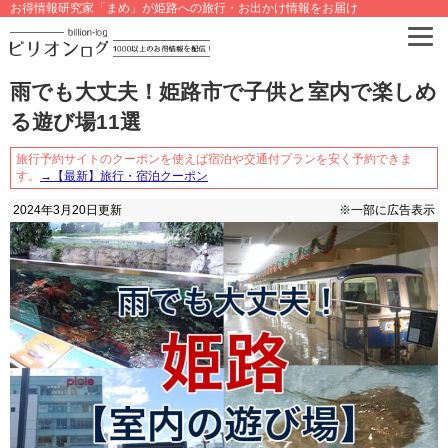
お得情報研究家「まめ」が姫路への旅行・お出かけ情報をお届け
雨でも大丈夫！姫路市で子供と室内で楽しめ
る遊び場11選
旅行予約サイトのクーポンを使えば宿泊や交通付プランを安く予約できま
す。
→【最新】旅行・宿泊クーポン
2024年3月20日
更新
※一部に広告表示