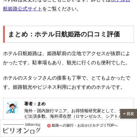
航姫路公式サイト
をご覧ください。
まとめ：ホテル日航姫路の口コミ評価
ホテル日航姫路は、姫路駅前の立地でアクセスが抜群によ
かったです。駐車場もあり、観光に行くのも便利でした。
ホテルのスタッフさんの接客も丁寧で、とてもよかったで
す。姫路観光やビジネス利用におすすめのホテルです。
著者：まめ
海外・国内旅行マニア。お得情報研究家として、テレ
目次
ビ出演多数。海外滞在歴（ロサンゼルス、シアトル、
サンフランシスコ、シカゴ、ワシントンDC、ニューオ
姫路への旅行・お出かけカテゴリTOPへ
リンズ、ハワイ、シンガポール、タイ）。実体験を元
に、旅行に役立つ情報や宿泊クーポン、旅行セール情