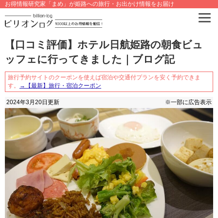
お得情報研究家「まめ」が姫路への旅行・お出かけ情報をお届け
【口コミ評価】ホテル日航姫路の朝食ビュ
ッフェに行ってきました｜ブログ記
旅行予約サイトのクーポンを使えば宿泊や交通付プランを安く予約できま
す。
→【最新】旅行・宿泊クーポン
2024年3月20日
更新
※一部に広告表示