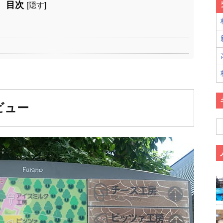
目次
[
隠す
]
ビュー