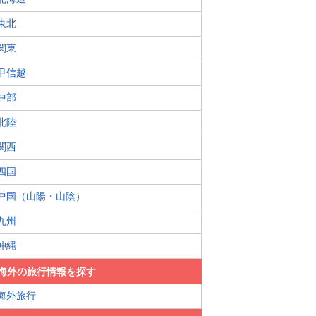
東北
関東
甲信越
中部
北陸
関西
四国
中国（山陽・山陰）
九州
沖縄
海外の旅行情報を探す
海外旅行