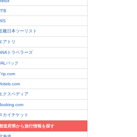
Relux
JTB
HIS
近畿日本ツーリスト
エアトリ
ANAトラベラーズ
JALパック
Trip.com
Hotels.com
エクスペディア
Booking.com
スカイチケット
都道府県から旅行情報を探す
北海道