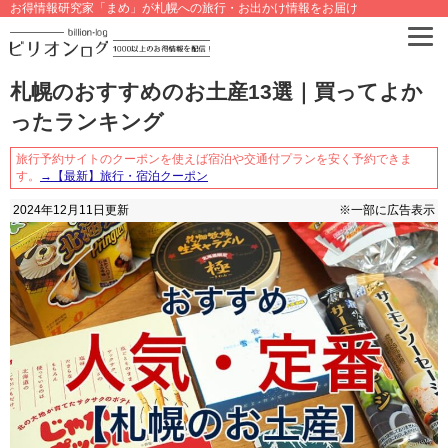
お得情報研究家「まめ」が札幌への旅行・お出かけ情報をお届け
札幌のおすすめのお土産13選｜買ってよか
ったランキング
旅行予約サイトのクーポンを使えば宿泊や交通付プランを安く予約できま
す。
→【最新】旅行・宿泊クーポン
2024年12月11日
更新
※一部に広告表示