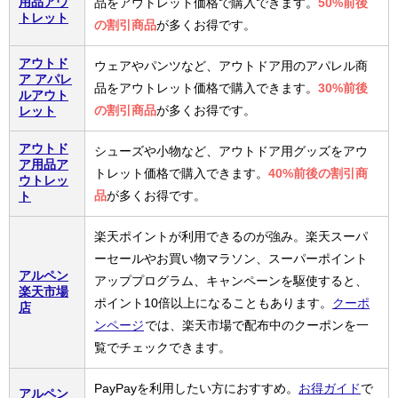
用品アウ
品をアウトレット価格で購入できます。
50%前後
トレット
の割引商品
が多くお得です。
アウトド
ウェアやパンツなど、アウトドア用のアパレル商
ア アパレ
品をアウトレット価格で購入できます。
30%前後
ルアウト
の割引商品
が多くお得です。
レット
アウトド
シューズや小物など、アウトドア用グッズをアウ
ア用品ア
トレット価格で購入できます。
40%前後の割引商
ウトレッ
品
が多くお得です。
ト
楽天ポイントが利用できるのが強み。楽天スーパ
ーセールやお買い物マラソン、スーパーポイント
アルペン
アッププログラム、キャンペーンを駆使すると、
楽天市場
ポイント10倍以上になることもあります。
クーポ
店
ンページ
では、楽天市場で配布中のクーポンを一
覧でチェックできます。
PayPayを利用したい方におすすめ。
お得ガイド
で
アルペン