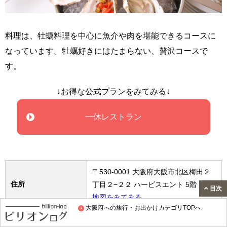
料理は、牡蠣料理を中心に魚介や肉を堪能できるコースに
なっています。牡蠣好きにはたまらない、贅沢コースで
す。
↓お得な公式プランをみてみる↓
一休レストラン
〒530-0001 大阪府大阪市北区梅田２
住所
丁目２−２２ ハービスエント 5階
目次
地図をみてみる
大阪府への旅行・お出かけカテゴリTOPへ
オイスタールーム 梅田ハービスエント
営業時間・定休日・料