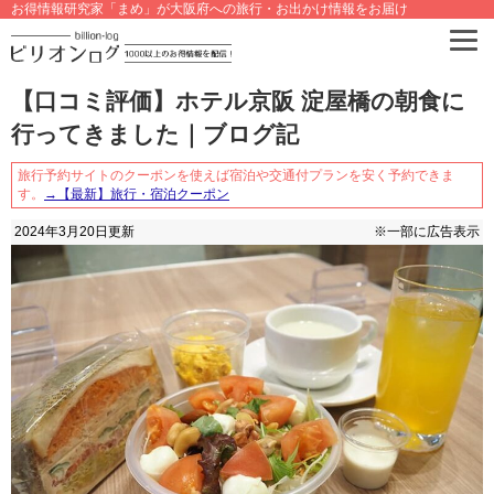
お得情報研究家「まめ」が大阪府への旅行・お出かけ情報をお届け
【口コミ評価】ホテル京阪 淀屋橋の朝食に
行ってきました｜ブログ記
旅行予約サイトのクーポンを使えば宿泊や交通付プランを安く予約できま
す。
→【最新】旅行・宿泊クーポン
2024年3月20日
更新
※一部に広告表示