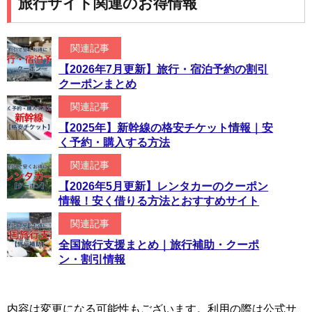
旅行サイト関連のお得情報
関連記事
【2026年7月更新】旅行・宿泊予約の割引
クーポンまとめ
関連記事
【2025年】新幹線の格安チケット情報｜安
く予約・購入する方法
関連記事
【2026年5月更新】レンタカーのクーポン
情報！安く借りる方法とおすすめサイト
関連記事
全国旅行支援まとめ｜旅行補助・クーポ
ン・割引情報
内容は変更になる可能性もございます。利用の際は公式サ