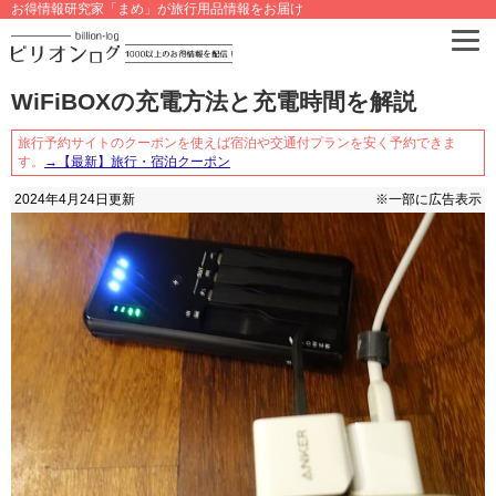
お得情報研究家「まめ」が旅行用品情報をお届け
WiFiBOXの充電方法と充電時間を解説
旅行予約サイトのクーポンを使えば宿泊や交通付プランを安く予約できま
す。
→【最新】旅行・宿泊クーポン
2024年4月24日
更新
※一部に広告表示