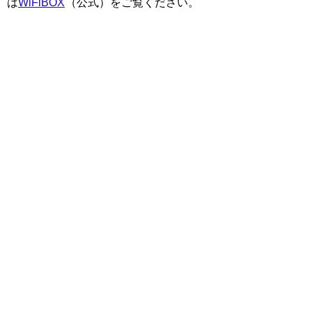
は
WiFiBOX
（公式）をご覧ください。