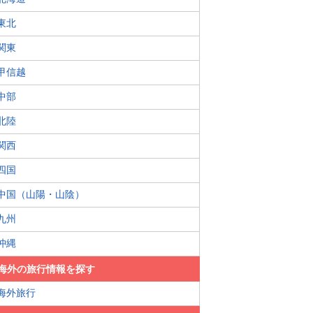
東北
関東
甲信越
中部
北陸
関西
四国
中国（山陽・山陰）
九州
沖縄
海外の旅行情報を探す
海外旅行