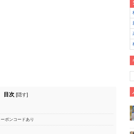
目次
[
隠す
]
クーポンコードあり