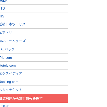
Relux
JTB
HIS
近畿日本ツーリスト
エアトリ
ANAトラベラーズ
JALパック
Trip.com
Hotels.com
エクスペディア
Booking.com
スカイチケット
都道府県から旅行情報を探す
北海道