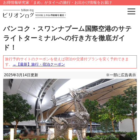
お得情報研究家「まめ」がタイへの旅行・お出かけ情報をお届け
バンコク・スワンナプーム国際空港のサテ
ライトターミナルへの行き方を徹底ガイ
ド！
旅行予約サイトのクーポンを使えば宿泊や交通付プランを安く予約できま
す。
→【最新】旅行・宿泊クーポン
2025年3月14日
更新
※一部に広告表示