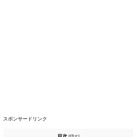
スポンサードリンク
目次
[
隠す
]