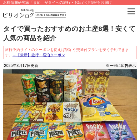
お得情報研究家「まめ」がタイへの旅行・お出かけ情報をお届け
タイで買ったおすすめのお土産8選！安くて
人気の商品を紹介
旅行予約サイトのクーポンを使えば宿泊や交通付プランを安く予約できま
す。
→【最新】旅行・宿泊クーポン
2025年3月17日
更新
※一部に広告表示