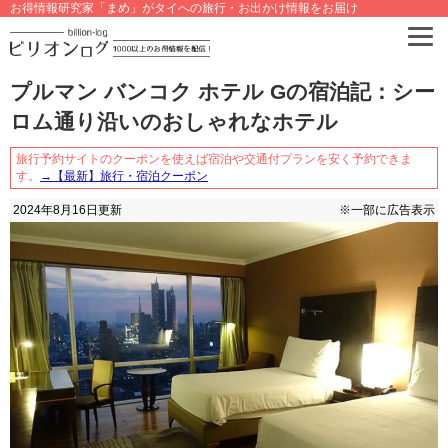
お得情報研究家「まめ」がタイへの旅行・お出かけ情報をお届け
プルマン バンコク ホテル Gの宿泊記：シー
ロム通り沿いのおしゃれなホテル
旅行予約サイトのクーポンを使えば宿泊や交通付プランを安く予約できま
す。
→【最新】旅行・宿泊クーポン
2024年8月16日
更新
※一部に広告表示