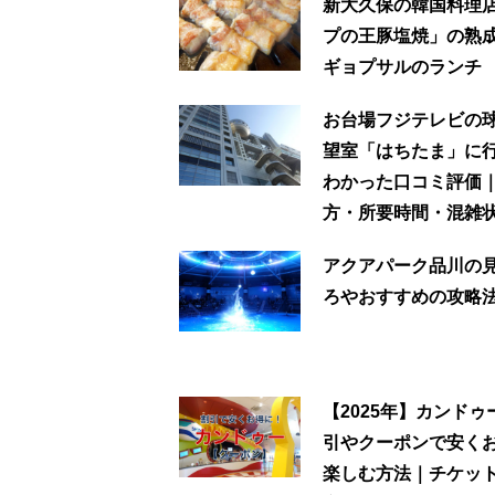
新大久保の韓国料理
プの王豚塩焼」の熟
ギョプサルのランチ
お台場フジテレビの
望室「はちたま」に
わかった口コミ評価
方・所要時間・混雑
アクアパーク品川の
ろやおすすめの攻略
【2025年】カンドゥ
引やクーポンで安く
楽しむ方法｜チケッ