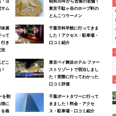
店「ヨ
昭和35年から営業の老舗！
成サム
東京千駄ヶ谷のホープ軒の
とんこつラーメン
球体展
千葉市科学館に行ってきま
行って
した！アクセス・駐車場・
｜行き
口コミ紹介
状況
見どこ
東京ベイ舞浜ホテル ファー
法！
ストリゾートで宿泊しまし
た！実際に行ってわかった
口コミ評価
ーを割
千葉ポートタワーに行って
お得に
きました！料金・アクセ
トを格
ス・駐車場・口コミ紹介