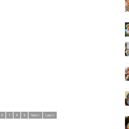
6
7
8
9
Next ›
Last »