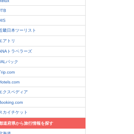
Relux
JTB
HIS
近畿日本ツーリスト
エアトリ
ANAトラベラーズ
JALパック
Trip.com
Hotels.com
エクスペディア
Booking.com
スカイチケット
都道府県から旅行情報を探す
北海道