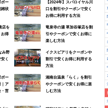
ボボー
【2024年】スパロイヤル川
混雑状
口‎を割引やクーポンで安く
お得に利用する方法
崎店を
竜泉寺の湯 草加谷塚店を割
くお得
引やクーポンで安くお得に
楽しむ方法
なみ野
イクスピアリをクーポンや
で安く
割引で安くお得に利用する
方法
ボボー
湘南台温泉「らく」を割引
所｜ア
やクーポンで安くお得に楽
金・営
しむ方法