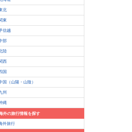
東北
関東
甲信越
中部
北陸
関西
四国
中国（山陽・山陰）
九州
沖縄
海外の旅行情報を探す
海外旅行