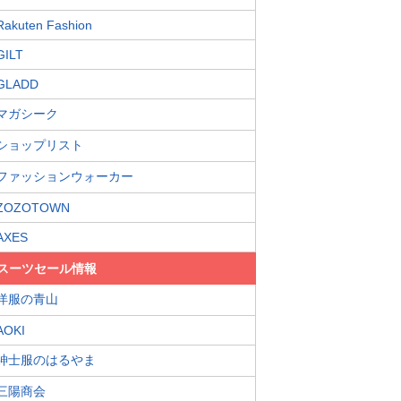
Rakuten Fashion
GILT
GLADD
マガシーク
ショップリスト
ファッションウォーカー
ZOZOTOWN
AXES
スーツセール情報
洋服の青山
AOKI
紳士服のはるやま
三陽商会