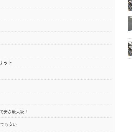
リット
！
トで安さ最大級！
みでも安い