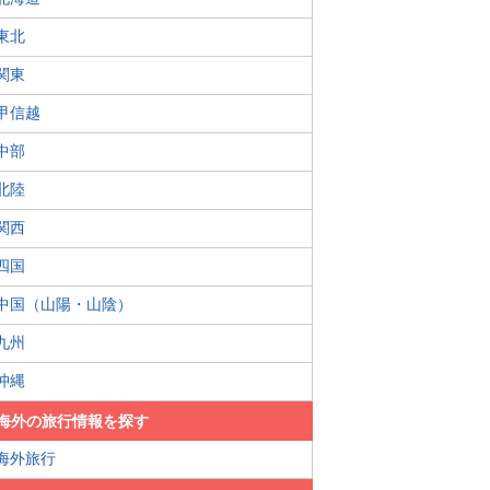
東北
関東
甲信越
中部
北陸
関西
四国
中国（山陽・山陰）
九州
沖縄
海外の旅行情報を探す
海外旅行