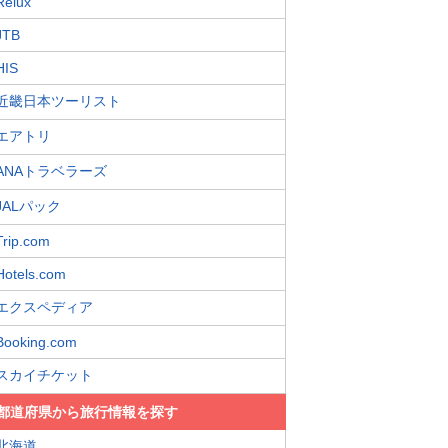
Relux
JTB
HIS
近畿日本ツーリスト
エアトリ
ANAトラベラーズ
JALパック
Trip.com
Hotels.com
エクスペディア
Booking.com
スカイチケット
都道府県から旅行情報を探す
北海道