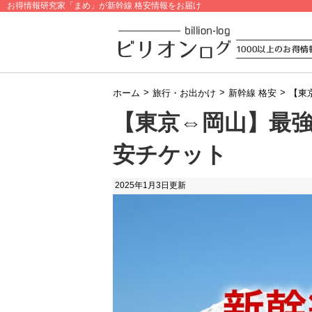
お得情報研究家「まめ」が新幹線 格安情報をお届け
>
>
>
ホーム
旅行・お出かけ
新幹線 格安
【東
【東京⇔岡山】最
安チケット
2025年1月3日
更新