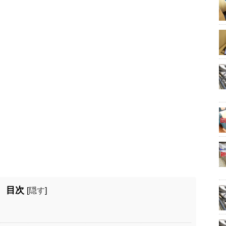
目次
[
隠す
]