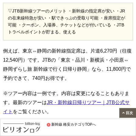
▽JTB新幹線ツアーのメリット ・新幹線の指定席が安い ・JR
の在来線特急が安い ・駅できっぷの受取り可能 ・座席指定が
可能 ・クーポン、入場券、チケットなどが付いている ・JTB
トラベルポイントが貯まる、使える
例えば、東京⇔静岡の新幹線指定席は、片道6,270円（往復
12,540円）です。JTBの「東京・品川・新横浜・小田原⇔
静岡ずらし旅 新幹線で行く日帰り静岡」なら、11,800円で
予約できて、740円お得です。
※ツアー内容は一例です。内容は変更になることもありま
す。最新のツアーは
JR・新幹線日帰りツアー｜JTB公式サ
イト
をご覧ください。
目次
新幹線 格安カテゴリTOPへ
予約時には、座席指定も可能です。