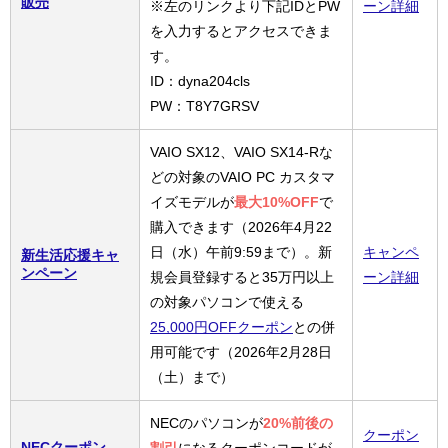
販売
※左のリンクより下記IDとPW
ーン詳細
を入力するとアクセスできま
す。
ID：dyna204cls
PW：T8Y7GRSV
VAIO SX12、VAIO SX14-Rな
どの対象のVAIO PC カスタマ
イズモデルが
最大10%OFF
で
購入できます（2026年4月22
日（水）午前9:59まで）。新
キャンペ
新生活応援キャ
ンペーン
規会員登録すると35万円以上
ーン詳細
の対象パソコンで使える
25,000円OFFクーポン
との併
用可能です（2026年2月28日
（土）まで）
NECのパソコンが
20%前後の
クーポン
NECクーポン