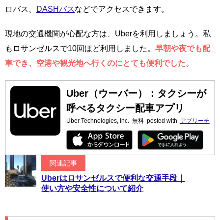
ロバス、
DASHバス
などでアクセスできます。
現地の交通機関が心配な方は、Uberを利用しましょう。私
もロサンゼルスで10回ほど利用しました。
早朝や夜でも配
車でき、空港や観光地へ行くのにとても便利でした。
Uber（ウーバー）：タクシーが
呼べるタクシー配車アプリ
Uber Technologies, Inc.
無料
posted with
アプリーチ
関連記事
Uberはロサンゼルスで便利な交通手段｜
使い方や安全性について紹介