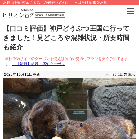
お得情報研究家「まめ」が神戸への旅行・お出かけ情報をお届け
【口コミ評価】神戸どうぶつ王国に行って
きました！見どころや混雑状況・所要時間
も紹介
旅行予約サイトのクーポンを使えば宿泊や交通付プランを安く予約できま
す。
→【最新】旅行・宿泊クーポン
2023年10月11日
更新
※一部に広告表示