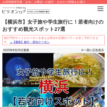
お得情報研究家「まめ」が横浜への旅行・お出かけ情報をお届け
【横浜市】女子旅や学生旅行に！若者向けの
おすすめ観光スポット27選
旅行予約サイトのクーポンを使えば宿泊や交通付プランを安く予約できま
す。
→【最新】旅行・宿泊クーポン
2025年9月25日
更新
※一部に広告表示