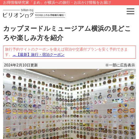
お得情報研究家「まめ」が横浜への旅行・お出かけ情報をお届け
カップヌードルミュージアム横浜の見どこ
ろや楽しみ方を紹介
旅行予約サイトのクーポンを使えば宿泊や交通付プランを安く予約できま
す。
→【最新】旅行・宿泊クーポン
2024年2月10日
更新
※一部に広告表示