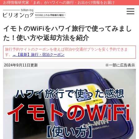
お得情報研究家「まめ」がハワイへの旅行・お出かけ情報をお届け
イモトのWiFiをハワイ旅行で使ってみまし
た！使い方や返却方法を紹介
旅行予約サイトのクーポンを使えば宿泊や交通付プランを安く予約できま
す。
→【最新】旅行・宿泊クーポン
2024年9月11日
更新
※一部に広告表示