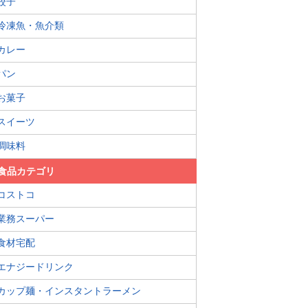
餃子
冷凍魚・魚介類
カレー
パン
お菓子
スイーツ
調味料
食品カテゴリ
コストコ
業務スーパー
食材宅配
エナジードリンク
カップ麺・インスタントラーメン