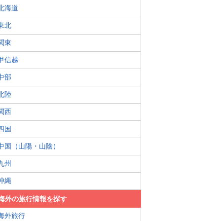
北海道
東北
関東
甲信越
中部
北陸
関西
四国
中国（山陽・山陰）
九州
沖縄
海外の旅行情報を探す
海外旅行