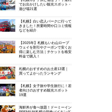
でお出かけしたい観光スポット・
遊び場21選
【札幌】白い恋人パークに行って
きました！所要時間や口コミ情報
などを紹介
【2025年】札幌もいわ山ロープ
ウェイを割引やクーポンで安くお
得に楽しむ方法｜チケットを格安
料金で購入！
札幌のおすすめのお土産13選｜
買ってよかったランキング
【札幌】女子旅や学生旅行に！若
者向けのおすすめ観光スポット
19選
海鮮丼が食べ放題！ドーミーイン
PREMIUM札幌の朝食バイキング