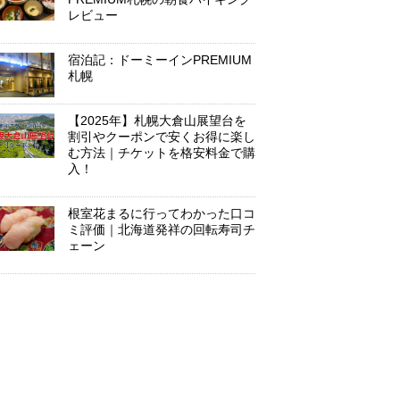
レビュー
宿泊記：ドーミーインPREMIUM
札幌
【2025年】札幌大倉山展望台を
割引やクーポンで安くお得に楽し
む方法｜チケットを格安料金で購
入！
根室花まるに行ってわかった口コ
ミ評価｜北海道発祥の回転寿司チ
ェーン