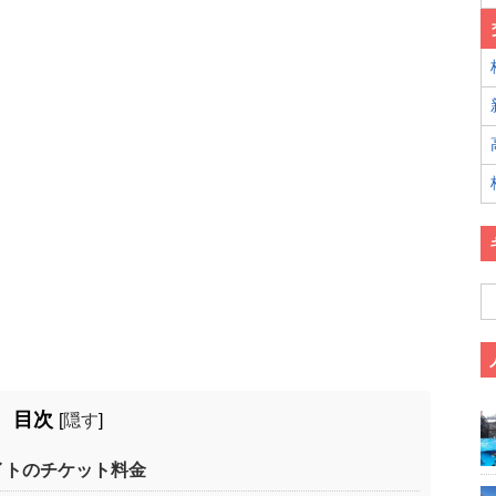
目次
[
隠す
]
イトのチケット料金