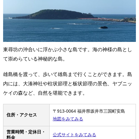
東尋坊の沖合いに浮かぶ小さな島です。海の神様の島とし
て崇めらている神秘的な島。
雄島橋を渡って、歩いて雄島まで行くことができます。島
内には、大湊神社や柱状節理と板状節理の景色、ヤブニッ
ケイの森など、自然を堪能できます。
〒913-0064 福井県坂井市三国町安島
住所・アクセス
地図をみてみる
営業時間・定休日・
公式サイトをみてみる
料金