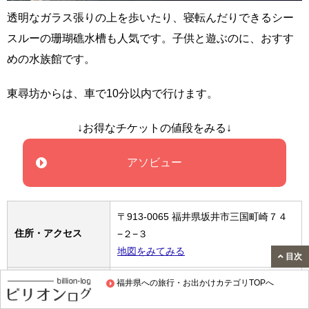
透明なガラス張りの上を歩いたり、寝転んだりできるシー
スルーの珊瑚礁水槽も人気です。子供と遊ぶのに、おすす
めの水族館です。
東尋坊からは、車で10分以内で行けます。
↓お得なチケットの値段をみる↓
アソビュー
〒913-0065 福井県坂井市三国町崎７４
住所・アクセス
−２−３
地図をみてみる
目次
営業時間・定休日・
福井県への旅行・お出かけカテゴリTOPへ
公式サイトをみてみる
料金