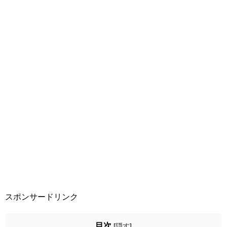
スポンサードリンク
目次
[
隠す
]