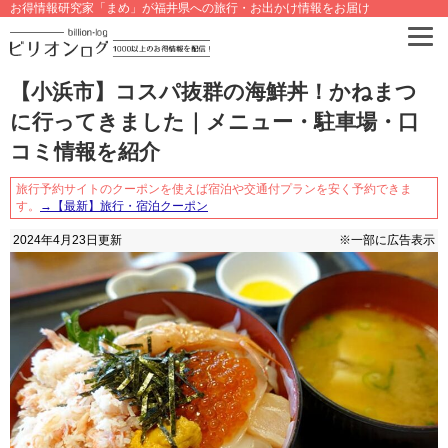
お得情報研究家「まめ」が福井県への旅行・お出かけ情報をお届け
【小浜市】コスパ抜群の海鮮丼！かねまつ
に行ってきました｜メニュー・駐車場・口
コミ情報を紹介
旅行予約サイトのクーポンを使えば宿泊や交通付プランを安く予約できま
す。
→【最新】旅行・宿泊クーポン
2024年4月23日
更新
※一部に広告表示